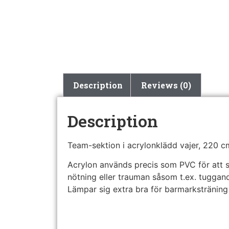
Description
Reviews (0)
Description
Team-sektion i acrylonklädd vajer, 220 c
Acrylon används precis som PVC för att sk
nötning eller trauman såsom t.ex. tuggan
Lämpar sig extra bra för barmarksträning 