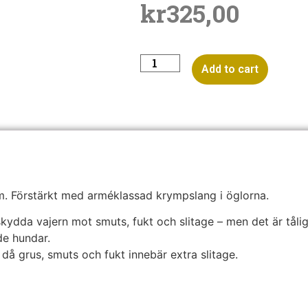
kr
325,00
Add to cart
m. Förstärkt med arméklassad krympslang i öglorna.
ydda vajern mot smuts, fukt och slitage – men det är tåliga
de hundar.
då grus, smuts och fukt innebär extra slitage.