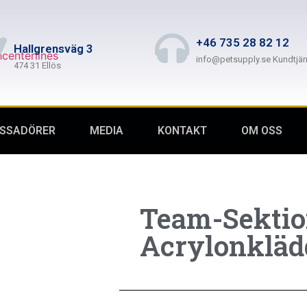
+46 735 28 82 12
Hallgrensväg 3
info@petsupply.se Kundtjän
474 31 Ellös
SSADÖRER
MEDIA
KONTAKT
OM OSS
Team-Sekti
Acrylonkläd