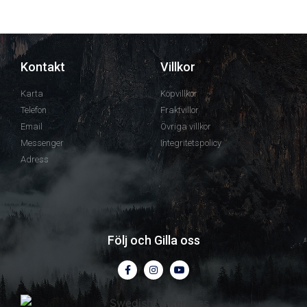
Kontakt
Villkor
Karta
Köpvillkor
Telefon
Fraktvillor
Email
Övriga villkor
Messenger
Integritetspolicy
Adress
Följ och Gilla oss