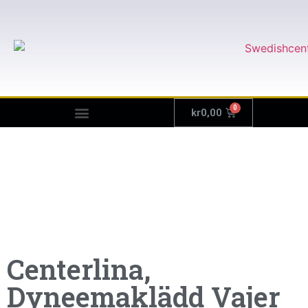
kr
0,00
Centerlina,
Dyneemaklädd Vajer