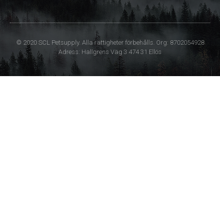
© 2020 SCL Petsupply. Alla rättigheter förbehålls. Org: 8702054928
Adress: Hallgrens Väg 3 474 31 Ellös