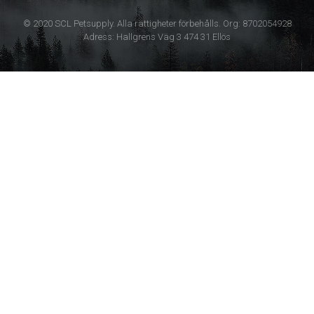
© 2020 SCL Petsupply. Alla rättigheter förbehålls. Org: 8702054928
Adress: Hallgrens Väg 3 474 31 Ellös