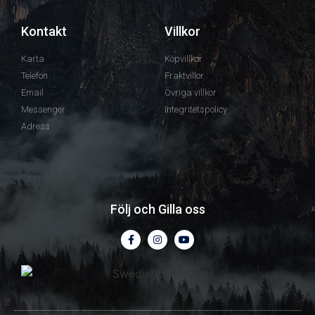
Kontakt
Villkor
Karta
Köpvillkor
Telefon
Fraktvillor
Email
Övriga villkor
Messenger
Integritetspolicy
Adress
Följ och Gilla oss